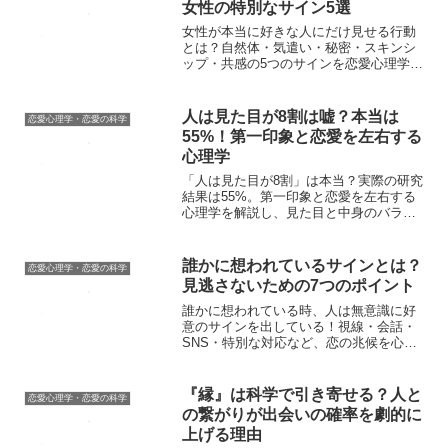
女性の特別なサイン5選
女性が本当に好きな人にだけ見せる行動
とは？自然体・気遣い・秘密・スキンシ
ップ・共感の5つのサインを恋愛心理学の
視点から詳しく解説！
人は見た目が8割は嘘？本当は
恋愛心理学・恋愛の科学
55%！第一印象と恋愛を左右する
心理学
「人は見た目が8割」は本当？実際の研究
結果は55%。第一印象と恋愛を左右する
心理学を解説し、見た目と中身のバラン
スを紹介します。
誰かに想われているサインとは？
恋愛心理学・恋愛の科学
見逃さないための7つのポイント
誰かに想われている時、人は無意識に好
意のサインを出している！視線・会話・
SNS・特別な対応など、恋の兆候を心理
学の視点から解説！
『縁』は科学で引き寄せる？人と
恋愛心理学・恋愛の科学
の繋がりが出会いの確率を劇的に
上げる理由