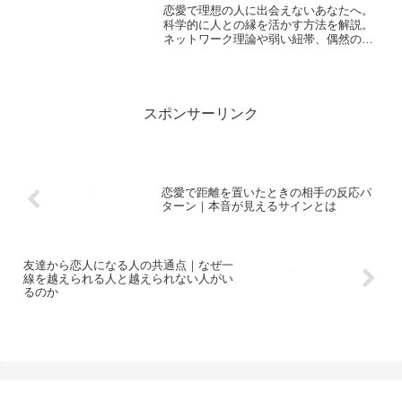
恋愛で理想の人に出会えないあなたへ。
科学的に人との縁を活かす方法を解説。
ネットワーク理論や弱い紐帯、偶然のチ
ャンスを活かして恋愛の可能性を広げま
しょう。
スポンサーリンク
恋愛で距離を置いたときの相手の反応パ
ターン｜本音が見えるサインとは
友達から恋人になる人の共通点｜なぜ一
線を越えられる人と越えられない人がい
るのか