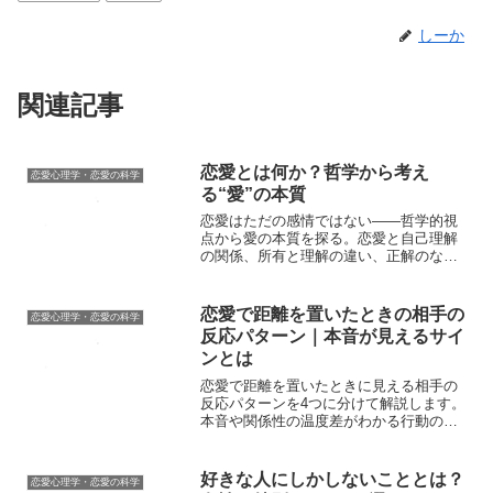
しーか
関連記事
恋愛とは何か？哲学から考え
恋愛心理学・恋愛の科学
る“愛”の本質
恋愛はただの感情ではない——哲学的視
点から愛の本質を探る。恋愛と自己理解
の関係、所有と理解の違い、正解のない
愛の価値を解説！
恋愛で距離を置いたときの相手の
恋愛心理学・恋愛の科学
反応パターン｜本音が見えるサイ
ンとは
恋愛で距離を置いたときに見える相手の
反応パターンを4つに分けて解説します。
本音や関係性の温度差がわかる行動の違
いや、見極め方について紹介します。
好きな人にしかしないこととは？
恋愛心理学・恋愛の科学