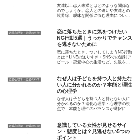
友達以上恋人未満とはどのような関係な
のでしょうか。恋人との違いや友達との
境界線、曖昧な関係に悩む理由について
考察します。
恋に落ちたときに気をつけたい
恋愛心理学・恋愛の科学
NG行動5選｜うっかりでチャンス
を逃さないために
恋に落ちたとき、ついしてしまうNG行動
とは？LINEの送りすぎ・SNSでの過剰ア
ピール・恋愛中心の生活など、失敗を避
けるコツを解説！
なぜ人は子どもを持つ人と持たな
恋愛心理学・恋愛の科学
い人に分かれるのか？本能と理性
の心理学
なぜ人は子どもを持つ人と持たない人に
分かれるのか？進化心理学・心理学の視
点で、本能と理性のバランスが選択に与
える影響を解説します。
意識している女性が見せるサイ
恋愛心理学・恋愛の科学
ン・態度とは？見逃せない5つの
ポイント