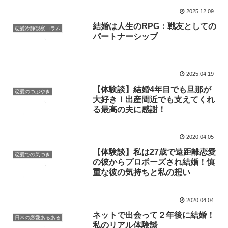
2025.12.09
結婚は人生のRPG：戦友としての
恋愛冷静観察コラム
パートナーシップ
2025.04.19
【体験談】結婚4年目でも旦那が
恋愛のつぶやき
大好き！出産間近でも支えてくれ
る最高の夫に感謝！
2020.04.05
【体験談】私は27歳で遠距離恋愛
恋愛での気づき
の彼からプロポーズされ結婚！慎
重な彼の気持ちと私の想い
2020.04.04
ネットで出会って２年後に結婚！
日常の恋愛あるある
私のリアル体験談