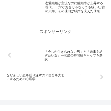
恋愛結婚が主流なのに離婚率が上昇する
現代。一方で“好きじゃなくても続いた”昔
の夫婦。その理由は結婚を支えた仕組み
の違いにありました。昔と今の結婚がど
う違うのか、5つのポイントでわかりやす
く解説します。
スポンサーリンク
「今しか生きられない男」と「未来を紡
ぎたい女」—恋愛の時間軸ギャップを解
説
なぜ苦しい恋を繰り返すの？自分を大切
にするための心理学