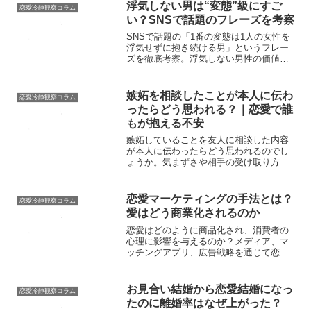
浮気しない男は“変態”級にすご
恋愛冷静観察コラム
い？SNSで話題のフレーズを考察
SNSで話題の「1番の変態は1人の女性を
浮気せずに抱き続ける男」というフレー
ズを徹底考察。浮気しない男性の価値や
誠実さの魅力を恋愛目線で解説します。
嫉妬を相談したことが本人に伝わ
恋愛冷静観察コラム
ったらどう思われる？｜恋愛で誰
もが抱える不安
嫉妬していることを友人に相談した内容
が本人に伝わったらどう思われるのでし
ょうか。気まずさや相手の受け取り方、
恋愛中の嫉妬との向き合い方を解説しま
す。
恋愛マーケティングの手法とは？
恋愛冷静観察コラム
愛はどう商業化されるのか
恋愛はどのように商品化され、消費者の
心理に影響を与えるのか？メディア、マ
ッチングアプリ、広告戦略を通じて恋愛
の商業化を分析。
お見合い結婚から恋愛結婚になっ
恋愛冷静観察コラム
たのに離婚率はなぜ上がった？