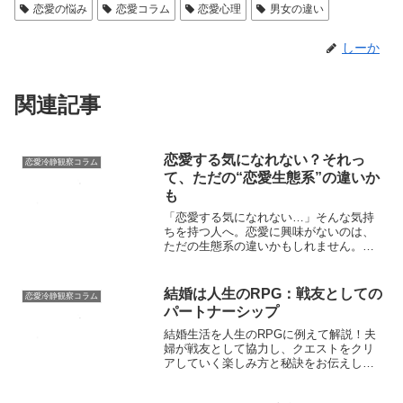
恋愛の悩み
恋愛コラム
恋愛心理
男女の違い
しーか
関連記事
恋愛する気になれない？それっ
恋愛冷静観察コラム
て、ただの“恋愛生態系”の違いか
も
「恋愛する気になれない…」そんな気持
ちを持つ人へ。恋愛に興味がないのは、
ただの生態系の違いかもしれません。自
分らしく生きる考え方を解説します！
結婚は人生のRPG：戦友としての
恋愛冷静観察コラム
パートナーシップ
結婚生活を人生のRPGに例えて解説！夫
婦が戦友として協力し、クエストをクリ
アしていく楽しみ方と秘訣をお伝えしま
す。