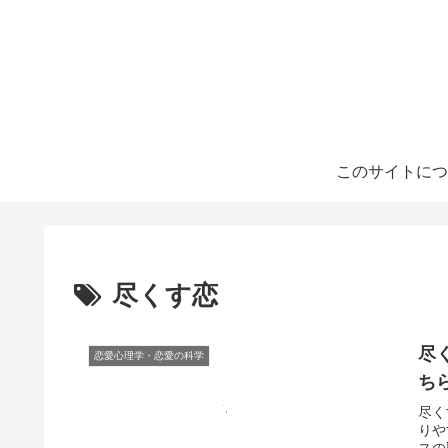
このサイトにつ
尽くす恋
尽
恋愛心理学・恋愛の科学
ち
尽く
りや
スの