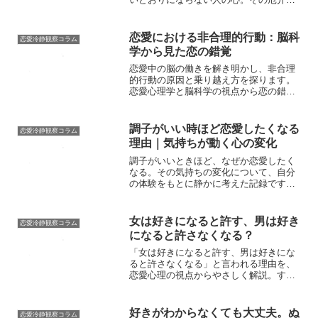
と、人間らしさについて考えます。
恋愛における非合理的行動：脳科
恋愛冷静観察コラム
学から見た恋の錯覚
恋愛中の脳の働きを解き明かし、非合理
的行動の原因と乗り越え方を探ります。
恋愛心理学と脳科学の視点から恋の錯覚
を考察。
調子がいい時ほど恋愛したくなる
恋愛冷静観察コラム
理由｜気持ちが動く心の変化
調子がいいときほど、なぜか恋愛したく
なる。その気持ちの変化について、自分
の体験をもとに静かに考えた記録です。
心に余裕がある時に起こる感情の動きを
整理しています。
女は好きになると許す、男は好き
恋愛冷静観察コラム
になると許さなくなる？
「女は好きになると許す、男は好きにな
ると許さなくなる」と言われる理由を、
恋愛心理の視点からやさしく解説。すれ
違いを減らすヒントをお届けします。
好きがわからなくても大丈夫。ぬ
恋愛冷静観察コラム