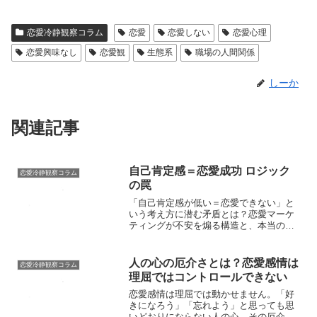
恋愛冷静観察コラム
恋愛
恋愛しない
恋愛心理
恋愛興味なし
恋愛観
生態系
職場の人間関係
しーか
関連記事
自己肯定感＝恋愛成功 ロジック
恋愛冷静観察コラム
の罠
「自己肯定感が低い＝恋愛できない」と
いう考え方に潜む矛盾とは？恋愛マーケ
ティングが不安を煽る構造と、本当の恋
愛のあり方を考察。
人の心の厄介さとは？恋愛感情は
恋愛冷静観察コラム
理屈ではコントロールできない
恋愛感情は理屈では動かせません。「好
きになろう」「忘れよう」と思っても思
いどおりにならない人の心。その厄介さ