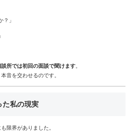
か？」
」
相談所では初回の面談で聞けます
。
く本音を交わせるのです。
った私の現実
にも限界がありました。